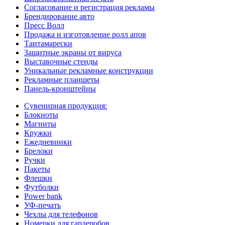
Согласование и регистрация рекламы
Брендирование авто
Пресс Волл
Продажа и изготовление ролл апов
Тантамарески
Защитные экраны от вируса
Выставочные стенды
Уникальные рекламные конструкции
Рекламные планшеты
Панель-кронштейны
Сувенирная продукция:
Блокноты
Магниты
Кружки
Ежедневники
Брелоки
Ручки
Пакеты
Флешки
Футболки
Power bank
УФ-печать
Чехлы для телефонов
Номерки для гардеробов