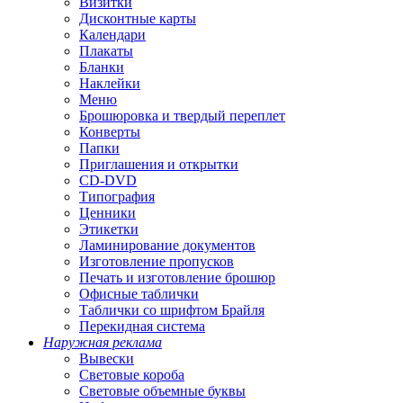
Визитки
Дисконтные карты
Календари
Плакаты
Бланки
Наклейки
Меню
Брошюровка и твердый переплет
Конверты
Папки
Приглашения и открытки
CD-DVD
Типография
Ценники
Этикетки
Ламинирование документов
Изготовление пропусков
Печать и изготовление брошюр
Офисные таблички
Таблички со шрифтом Брайля
Перекидная система
Наружная реклама
Вывески
Световые короба
Световые объемные буквы