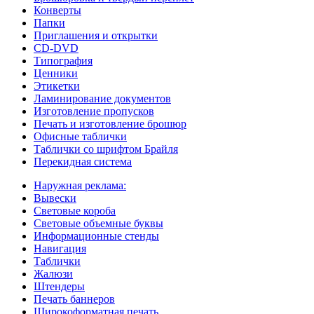
Конверты
Папки
Приглашения и открытки
CD-DVD
Типография
Ценники
Этикетки
Ламинирование документов
Изготовление пропусков
Печать и изготовление брошюр
Офисные таблички
Таблички со шрифтом Брайля
Перекидная система
Наружная реклама:
Вывески
Световые короба
Световые объемные буквы
Информационные стенды
Навигация
Таблички
Жалюзи
Штендеры
Печать баннеров
Широкоформатная печать