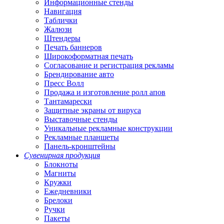
Информационные стенды
Навигация
Таблички
Жалюзи
Штендеры
Печать баннеров
Широкоформатная печать
Согласование и регистрация рекламы
Брендирование авто
Пресс Волл
Продажа и изготовление ролл апов
Тантамарески
Защитные экраны от вируса
Выставочные стенды
Уникальные рекламные конструкции
Рекламные планшеты
Панель-кронштейны
Сувенирная продукция
Блокноты
Магниты
Кружки
Ежедневники
Брелоки
Ручки
Пакеты