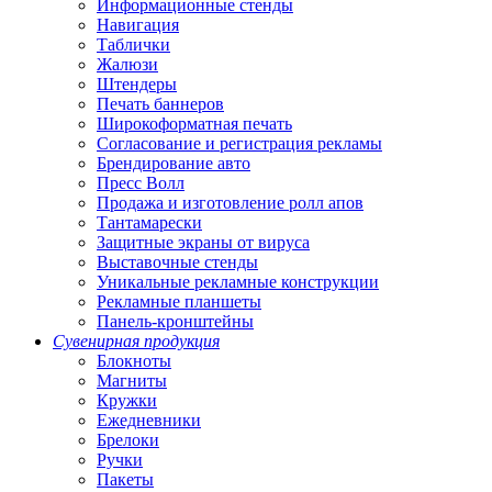
Информационные стенды
Навигация
Таблички
Жалюзи
Штендеры
Печать баннеров
Широкоформатная печать
Согласование и регистрация рекламы
Брендирование авто
Пресс Волл
Продажа и изготовление ролл апов
Тантамарески
Защитные экраны от вируса
Выставочные стенды
Уникальные рекламные конструкции
Рекламные планшеты
Панель-кронштейны
Сувенирная продукция
Блокноты
Магниты
Кружки
Ежедневники
Брелоки
Ручки
Пакеты