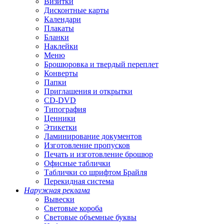
Визитки
Дисконтные карты
Календари
Плакаты
Бланки
Наклейки
Меню
Брошюровка и твердый переплет
Конверты
Папки
Приглашения и открытки
CD-DVD
Типография
Ценники
Этикетки
Ламинирование документов
Изготовление пропусков
Печать и изготовление брошюр
Офисные таблички
Таблички со шрифтом Брайля
Перекидная система
Наружная реклама
Вывески
Световые короба
Световые объемные буквы