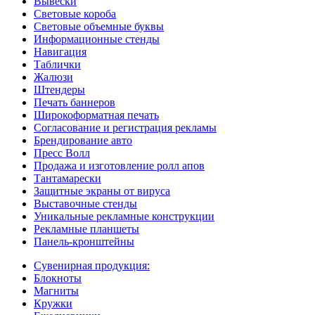
Вывески
Световые короба
Световые объемные буквы
Информационные стенды
Навигация
Таблички
Жалюзи
Штендеры
Печать баннеров
Широкоформатная печать
Согласование и регистрация рекламы
Брендирование авто
Пресс Волл
Продажа и изготовление ролл апов
Тантамарески
Защитные экраны от вируса
Выставочные стенды
Уникальные рекламные конструкции
Рекламные планшеты
Панель-кронштейны
Сувенирная продукция:
Блокноты
Магниты
Кружки