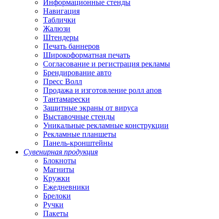
Информационные стенды
Навигация
Таблички
Жалюзи
Штендеры
Печать баннеров
Широкоформатная печать
Согласование и регистрация рекламы
Брендирование авто
Пресс Волл
Продажа и изготовление ролл апов
Тантамарески
Защитные экраны от вируса
Выставочные стенды
Уникальные рекламные конструкции
Рекламные планшеты
Панель-кронштейны
Сувенирная продукция
Блокноты
Магниты
Кружки
Ежедневники
Брелоки
Ручки
Пакеты