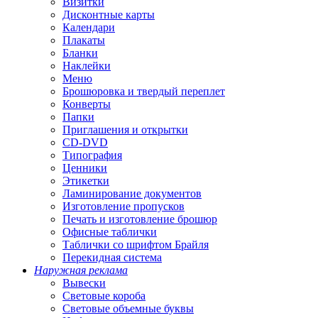
Визитки
Дисконтные карты
Календари
Плакаты
Бланки
Наклейки
Меню
Брошюровка и твердый переплет
Конверты
Папки
Приглашения и открытки
CD-DVD
Типография
Ценники
Этикетки
Ламинирование документов
Изготовление пропусков
Печать и изготовление брошюр
Офисные таблички
Таблички со шрифтом Брайля
Перекидная система
Наружная реклама
Вывески
Световые короба
Световые объемные буквы