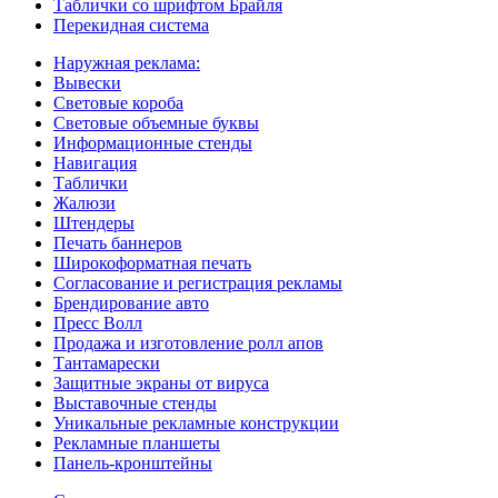
Таблички со шрифтом Брайля
Перекидная система
Наружная реклама:
Вывески
Световые короба
Световые объемные буквы
Информационные стенды
Навигация
Таблички
Жалюзи
Штендеры
Печать баннеров
Широкоформатная печать
Согласование и регистрация рекламы
Брендирование авто
Пресс Волл
Продажа и изготовление ролл апов
Тантамарески
Защитные экраны от вируса
Выставочные стенды
Уникальные рекламные конструкции
Рекламные планшеты
Панель-кронштейны