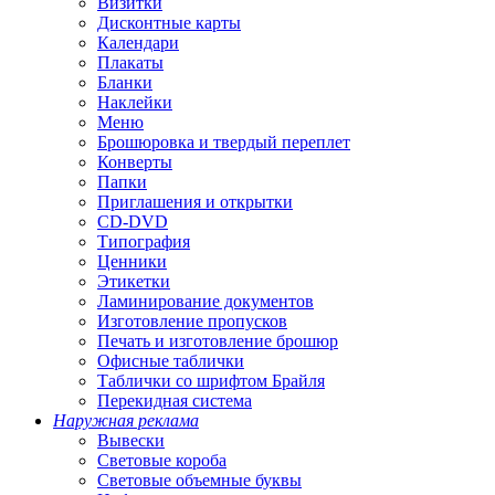
Визитки
Дисконтные карты
Календари
Плакаты
Бланки
Наклейки
Меню
Брошюровка и твердый переплет
Конверты
Папки
Приглашения и открытки
CD-DVD
Типография
Ценники
Этикетки
Ламинирование документов
Изготовление пропусков
Печать и изготовление брошюр
Офисные таблички
Таблички со шрифтом Брайля
Перекидная система
Наружная реклама
Вывески
Световые короба
Световые объемные буквы