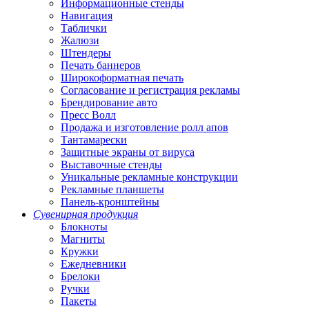
Информационные стенды
Навигация
Таблички
Жалюзи
Штендеры
Печать баннеров
Широкоформатная печать
Согласование и регистрация рекламы
Брендирование авто
Пресс Волл
Продажа и изготовление ролл апов
Тантамарески
Защитные экраны от вируса
Выставочные стенды
Уникальные рекламные конструкции
Рекламные планшеты
Панель-кронштейны
Сувенирная продукция
Блокноты
Магниты
Кружки
Ежедневники
Брелоки
Ручки
Пакеты