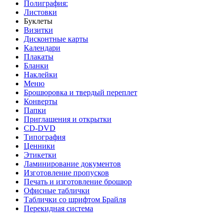
Полиграфия:
Листовки
Буклеты
Визитки
Дисконтные карты
Календари
Плакаты
Бланки
Наклейки
Меню
Брошюровка и твердый переплет
Конверты
Папки
Приглашения и открытки
CD-DVD
Типография
Ценники
Этикетки
Ламинирование документов
Изготовление пропусков
Печать и изготовление брошюр
Офисные таблички
Таблички со шрифтом Брайля
Перекидная система