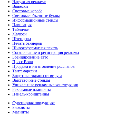
Наружная реклама:
Вывески
Световые короба
Световые объемные буквы
Информационные стенды
Навигация
Таблички
Жалюзи
Штендеры
Печать баннеров
Широкоформатная печать
Согласование и регистрация рекламы
Брендирование авто
Пресс Волл
Продажа и изготовление ролл апов
Тантамарески
Защитные экраны от вируса
Выставочные стенды
Уникальные рекламные конструкции
Рекламные планшеты
Панель-кронштейны
Сувенирная продукция:
Блокноты
Магниты