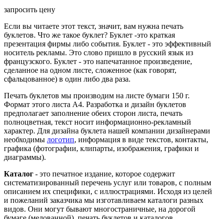
запросить цену
Если вы читаете этот текст, значит, вам нужна печать
буклетов. Что же такое буклет? Буклет -это краткая
презентация фирмы либо события. Буклет - это эффективный
носитель рекламы. Это слово пришло в русский язык из
французского. Буклет - это напечатанное произведение,
сделанное на одном листе, сложенное (как говорят,
сфальцованное) в один либо два раза.
Печать буклетов мы производим на листе бумаги 150 г.
Формат этого листа А4. Разработка и дизайн буклетов
предполагает заполнение обеих сторон листа, печать
полноцветная, текст носит информационно-рекламный
характер. Для дизайна буклета нашей компании дизайнерами
необходимы
логотип
, информация в виде текстов, контакты,
графика (фотографии, клипарты, изображения, графики и
диаграммы).
Каталог
- это печатное издание, которое содержит
систематизированный перечень услуг или товаров, с полным
описанием их специфики, с иллюстрациями. Исходя из целей
и пожеланий заказчика мы изготавливаем каталоги разных
видов. Они могут бывают многостраничные, на дорогой
бумаге (мелованной), печать буклетов и каталогов