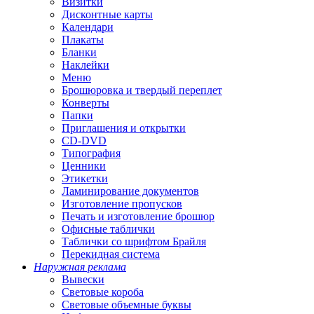
Визитки
Дисконтные карты
Календари
Плакаты
Бланки
Наклейки
Меню
Брошюровка и твердый переплет
Конверты
Папки
Приглашения и открытки
CD-DVD
Типография
Ценники
Этикетки
Ламинирование документов
Изготовление пропусков
Печать и изготовление брошюр
Офисные таблички
Таблички со шрифтом Брайля
Перекидная система
Наружная реклама
Вывески
Световые короба
Световые объемные буквы