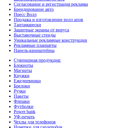
Согласование и регистрация рекламы
Брендирование авто
Пресс Волл
Продажа и изготовление ролл апов
Тантамарески
Защитные экраны от вируса
Выставочные стенды
Уникальные рекламные конструкции
Рекламные планшеты
Панель-кронштейны
Сувенирная продукция:
Блокноты
Магниты
Кружки
Ежедневники
Брелоки
Ручки
Пакеты
Флешки
Футболки
Power bank
УФ-печать
Чехлы для телефонов
Номерки для гардеробов