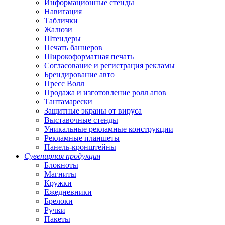
Информационные стенды
Навигация
Таблички
Жалюзи
Штендеры
Печать баннеров
Широкоформатная печать
Согласование и регистрация рекламы
Брендирование авто
Пресс Волл
Продажа и изготовление ролл апов
Тантамарески
Защитные экраны от вируса
Выставочные стенды
Уникальные рекламные конструкции
Рекламные планшеты
Панель-кронштейны
Сувенирная продукция
Блокноты
Магниты
Кружки
Ежедневники
Брелоки
Ручки
Пакеты