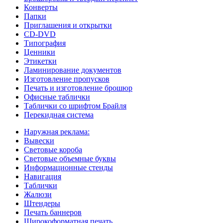
Конверты
Папки
Приглашения и открытки
CD-DVD
Типография
Ценники
Этикетки
Ламинирование документов
Изготовление пропусков
Печать и изготовление брошюр
Офисные таблички
Таблички со шрифтом Брайля
Перекидная система
Наружная реклама:
Вывески
Световые короба
Световые объемные буквы
Информационные стенды
Навигация
Таблички
Жалюзи
Штендеры
Печать баннеров
Широкоформатная печать