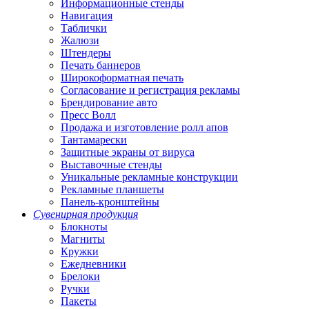
Информационные стенды
Навигация
Таблички
Жалюзи
Штендеры
Печать баннеров
Широкоформатная печать
Согласование и регистрация рекламы
Брендирование авто
Пресс Волл
Продажа и изготовление ролл апов
Тантамарески
Защитные экраны от вируса
Выставочные стенды
Уникальные рекламные конструкции
Рекламные планшеты
Панель-кронштейны
Сувенирная продукция
Блокноты
Магниты
Кружки
Ежедневники
Брелоки
Ручки
Пакеты