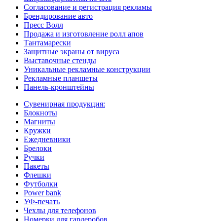
Согласование и регистрация рекламы
Брендирование авто
Пресс Волл
Продажа и изготовление ролл апов
Тантамарески
Защитные экраны от вируса
Выставочные стенды
Уникальные рекламные конструкции
Рекламные планшеты
Панель-кронштейны
Сувенирная продукция:
Блокноты
Магниты
Кружки
Ежедневники
Брелоки
Ручки
Пакеты
Флешки
Футболки
Power bank
УФ-печать
Чехлы для телефонов
Номерки для гардеробов