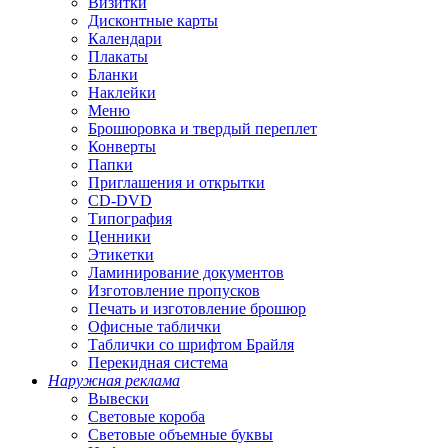
Визитки
Дисконтные карты
Календари
Плакаты
Бланки
Наклейки
Меню
Брошюровка и твердый переплет
Конверты
Папки
Приглашения и открытки
CD-DVD
Типография
Ценники
Этикетки
Ламинирование документов
Изготовление пропусков
Печать и изготовление брошюр
Офисные таблички
Таблички со шрифтом Брайля
Перекидная система
Наружная реклама
Вывески
Световые короба
Световые объемные буквы