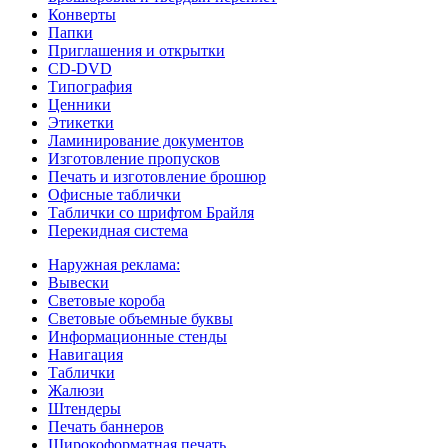
Конверты
Папки
Приглашения и открытки
CD-DVD
Типография
Ценники
Этикетки
Ламинирование документов
Изготовление пропусков
Печать и изготовление брошюр
Офисные таблички
Таблички со шрифтом Брайля
Перекидная система
Наружная реклама:
Вывески
Световые короба
Световые объемные буквы
Информационные стенды
Навигация
Таблички
Жалюзи
Штендеры
Печать баннеров
Широкоформатная печать