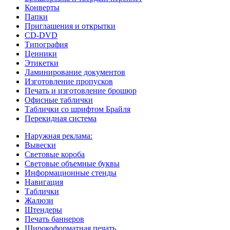
Конверты
Папки
Приглашения и открытки
CD-DVD
Типография
Ценники
Этикетки
Ламинирование документов
Изготовление пропусков
Печать и изготовление брошюр
Офисные таблички
Таблички со шрифтом Брайля
Перекидная система
Наружная реклама:
Вывески
Световые короба
Световые объемные буквы
Информационные стенды
Навигация
Таблички
Жалюзи
Штендеры
Печать баннеров
Широкоформатная печать