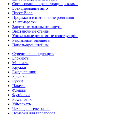
Согласование и регистрация рекламы
Брендирование авто
Пресс Волл
Продажа и изготовление ролл апов
Тантамарески
Защитные экраны от вируса
Выставочные стенды
Уникальные рекламные конструкции
Рекламные планшеты
Панель-кронштейны
Сувенирная продукция:
Блокноты
Магниты
Кружки
Ежедневники
Брелоки
Ручки
Пакеты
Флешки
Футболки
Power bank
УФ-печать
Чехлы для телефонов
Номерки для гардеробов