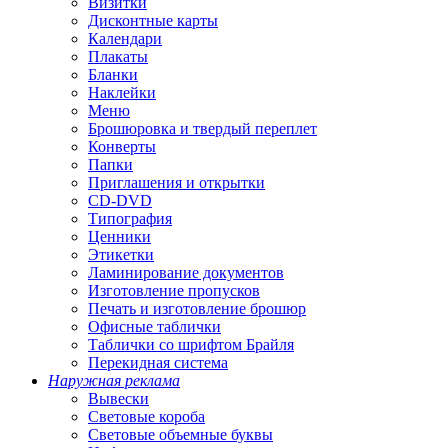
Визитки
Дисконтные карты
Календари
Плакаты
Бланки
Наклейки
Меню
Брошюровка и твердый переплет
Конверты
Папки
Приглашения и открытки
CD-DVD
Типография
Ценники
Этикетки
Ламинирование документов
Изготовление пропусков
Печать и изготовление брошюр
Офисные таблички
Таблички со шрифтом Брайля
Перекидная система
Наружная реклама
Вывески
Световые короба
Световые объемные буквы