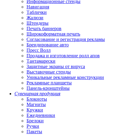
Информационные стенды
Навигация
Таблички
Жалюзи
Штендеры
Печать баннеров
Широкоформатная печать
Согласование и регистрация рекламы
Брендирование авто
Пресс Волл
Продажа и изготовление ролл апов
Тантамарески
Защитные экраны от вируса
Выставочные стенды
Уникальные рекламные конструкции
Рекламные планшеты
Панель-кронштейны
Сувенирная продукция
Блокноты
Магниты
Кружки
Ежедневники
Брелоки
Ручки
Пакеты