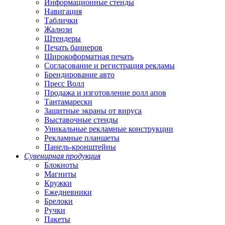
Информационные стенды
Навигация
Таблички
Жалюзи
Штендеры
Печать баннеров
Широкоформатная печать
Согласование и регистрация рекламы
Брендирование авто
Пресс Волл
Продажа и изготовление ролл апов
Тантамарески
Защитные экраны от вируса
Выставочные стенды
Уникальные рекламные конструкции
Рекламные планшеты
Панель-кронштейны
Сувенирная продукция
Блокноты
Магниты
Кружки
Ежедневники
Брелоки
Ручки
Пакеты