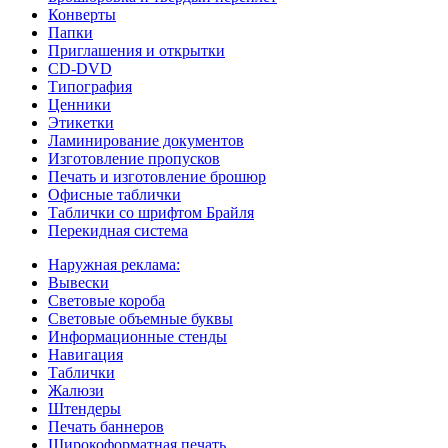
Конверты
Папки
Приглашения и открытки
CD-DVD
Типография
Ценники
Этикетки
Ламинирование документов
Изготовление пропусков
Печать и изготовление брошюр
Офисные таблички
Таблички со шрифтом Брайля
Перекидная система
Наружная реклама:
Вывески
Световые короба
Световые объемные буквы
Информационные стенды
Навигация
Таблички
Жалюзи
Штендеры
Печать баннеров
Широкоформатная печать