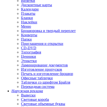
Визитки
Дисконтные карты
Календари
Плакаты
Бланки
Наклейки
Меню
Брошюровка и твердый переплет
Конверты
Папки
Приглашения и открытки
CD-DVD
Типография
Ценники
Этикетки
Ламинирование документов
Изготовление пропусков
Печать и изготовление брошюр
Офисные таблички
Таблички со шрифтом Брайля
Перекидная система
Наружная реклама
Вывески
Световые короба
Световые объемные буквы