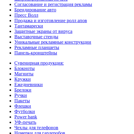
Согласование и регистрация рекламы
Брендирование авто
Пресс Волл
Продажа и изготовление ролл апов
Тантамарески
Защитные экраны от вируса
Выставочные стенды
Уникальные рекламные конструкции
Рекламные планшеты
Панель-кронштейны
Сувенирная продукция:
Блокноты
Магниты
Кружки
Ежедневники
Брелоки
Ручки
Пакеты
Флешки
Футболки
Power bank
УФ-печать
Чехлы для телефонов
Номерки для гардеробов