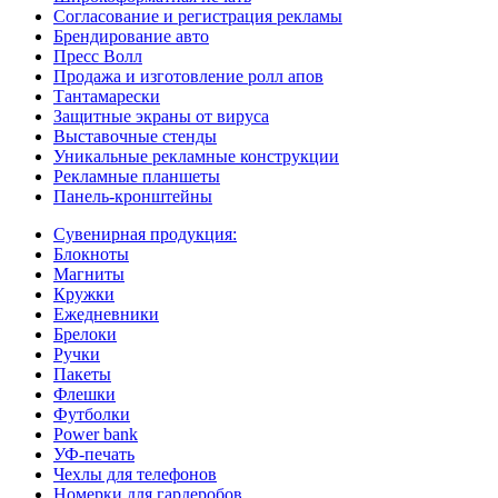
Согласование и регистрация рекламы
Брендирование авто
Пресс Волл
Продажа и изготовление ролл апов
Тантамарески
Защитные экраны от вируса
Выставочные стенды
Уникальные рекламные конструкции
Рекламные планшеты
Панель-кронштейны
Сувенирная продукция:
Блокноты
Магниты
Кружки
Ежедневники
Брелоки
Ручки
Пакеты
Флешки
Футболки
Power bank
УФ-печать
Чехлы для телефонов
Номерки для гардеробов