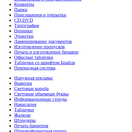
Конверты
Папки
Приглашения и открытки
CD-DVD
Типография
Ценники
Этикетки
Ламинирование документов
Изготовление пропусков
Печать и изготовление брошюр
Офисные таблички
Таблички со шрифтом Брайля
Перекидная система
Наружная реклама:
Вывески
Световые короба
Световые объемные буквы
Информационные стенды
Навигация
Таблички
Жалюзи
Штендеры
Печать баннеров
Широкоформатная печать