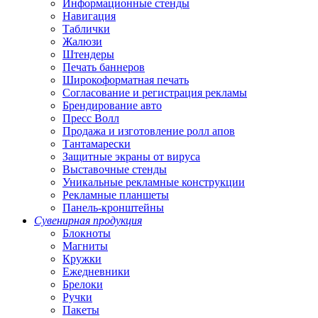
Информационные стенды
Навигация
Таблички
Жалюзи
Штендеры
Печать баннеров
Широкоформатная печать
Согласование и регистрация рекламы
Брендирование авто
Пресс Волл
Продажа и изготовление ролл апов
Тантамарески
Защитные экраны от вируса
Выставочные стенды
Уникальные рекламные конструкции
Рекламные планшеты
Панель-кронштейны
Сувенирная продукция
Блокноты
Магниты
Кружки
Ежедневники
Брелоки
Ручки
Пакеты