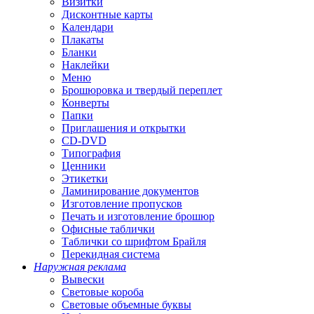
Визитки
Дисконтные карты
Календари
Плакаты
Бланки
Наклейки
Меню
Брошюровка и твердый переплет
Конверты
Папки
Приглашения и открытки
CD-DVD
Типография
Ценники
Этикетки
Ламинирование документов
Изготовление пропусков
Печать и изготовление брошюр
Офисные таблички
Таблички со шрифтом Брайля
Перекидная система
Наружная реклама
Вывески
Световые короба
Световые объемные буквы