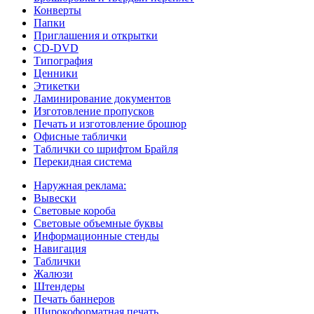
Конверты
Папки
Приглашения и открытки
CD-DVD
Типография
Ценники
Этикетки
Ламинирование документов
Изготовление пропусков
Печать и изготовление брошюр
Офисные таблички
Таблички со шрифтом Брайля
Перекидная система
Наружная реклама:
Вывески
Световые короба
Световые объемные буквы
Информационные стенды
Навигация
Таблички
Жалюзи
Штендеры
Печать баннеров
Широкоформатная печать