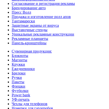
Согласование и регистрация рекламы
Брендирование авто
Пресс Волл
Продажа и изготовление ролл апов
Тантамарески
Защитные экраны от вируса
Выставочные стенды
Уникальные рекламные конструкции
Рекламные планшеты
Панель-кронштейны
Сувенирная продукция:
Блокноты
Магниты
Кружки
Ежедневники
Брелоки
Ручки
Пакеты
Флешки
Футболки
Power bank
УФ-печать
Чехлы для телефонов
Номерки для гардеробов