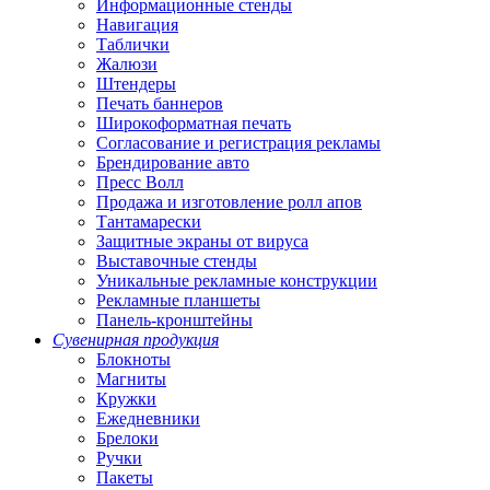
Информационные стенды
Навигация
Таблички
Жалюзи
Штендеры
Печать баннеров
Широкоформатная печать
Согласование и регистрация рекламы
Брендирование авто
Пресс Волл
Продажа и изготовление ролл апов
Тантамарески
Защитные экраны от вируса
Выставочные стенды
Уникальные рекламные конструкции
Рекламные планшеты
Панель-кронштейны
Сувенирная продукция
Блокноты
Магниты
Кружки
Ежедневники
Брелоки
Ручки
Пакеты