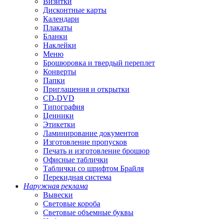
Визитки
Дисконтные карты
Календари
Плакаты
Бланки
Наклейки
Меню
Брошюровка и твердый переплет
Конверты
Папки
Приглашения и открытки
CD-DVD
Типография
Ценники
Этикетки
Ламинирование документов
Изготовление пропусков
Печать и изготовление брошюр
Офисные таблички
Таблички со шрифтом Брайля
Перекидная система
Наружная реклама
Вывески
Световые короба
Световые объемные буквы