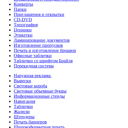
Конверты
Папки
Приглашения и открытки
CD-DVD
Типография
Ценники
Этикетки
Ламинирование документов
Изготовление пропусков
Печать и изготовление брошюр
Офисные таблички
Таблички со шрифтом Брайля
Перекидная система
Наружная реклама:
Вывески
Световые короба
Световые объемные буквы
Информационные стенды
Навигация
Таблички
Жалюзи
Штендеры
Печать баннеров
Широкоформатная печать