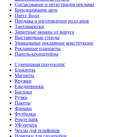
Согласование и регистрация рекламы
Брендирование авто
Пресс Волл
Продажа и изготовление ролл апов
Тантамарески
Защитные экраны от вируса
Выставочные стенды
Уникальные рекламные конструкции
Рекламные планшеты
Панель-кронштейны
Сувенирная продукция:
Блокноты
Магниты
Кружки
Ежедневники
Брелоки
Ручки
Пакеты
Флешки
Футболки
Power bank
УФ-печать
Чехлы для телефонов
Номерки для гардеробов