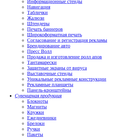
Информационные стенды
Навигация
Таблички
Жалюзи
Штендеры
Печать баннеров
Широкоформатная печать
Согласование и регистрация рекламы
Брендирование авто
Пресс Волл
Продажа и изготовление ролл апов
Тантамарески
Защитные экраны от вируса
Выставочные стенды
Уникальные рекламные конструкции
Рекламные планшеты
Панель-кронштейны
Сувенирная продукция
Блокноты
Магниты
Кружки
Ежедневники
Брелоки
Ручки
Пакеты