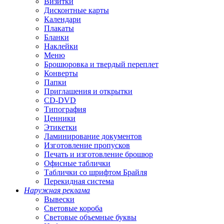
Визитки
Дисконтные карты
Календари
Плакаты
Бланки
Наклейки
Меню
Брошюровка и твердый переплет
Конверты
Папки
Приглашения и открытки
CD-DVD
Типография
Ценники
Этикетки
Ламинирование документов
Изготовление пропусков
Печать и изготовление брошюр
Офисные таблички
Таблички со шрифтом Брайля
Перекидная система
Наружная реклама
Вывески
Световые короба
Световые объемные буквы