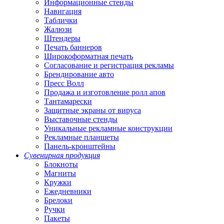
Информационные стенды
Навигация
Таблички
Жалюзи
Штендеры
Печать баннеров
Широкоформатная печать
Согласование и регистрация рекламы
Брендирование авто
Пресс Волл
Продажа и изготовление ролл апов
Тантамарески
Защитные экраны от вируса
Выставочные стенды
Уникальные рекламные конструкции
Рекламные планшеты
Панель-кронштейны
Сувенирная продукция
Блокноты
Магниты
Кружки
Ежедневники
Брелоки
Ручки
Пакеты