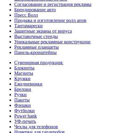
Согласование и регистрация рекламы
Брендирование авто
Пресс Волл
Продажа и изготовление ролл апов
Тантамарески
Защитные экраны от вируса
Выставочные стенды
Уникальные рекламные конструкции
Рекламные планшеты
Панель-кронштейны
Сувенирная продукция:
Блокноты
Магниты
Кружки
Ежедневники
Брелоки
Ручки
Пакеты
Флешки
Футболки
Power bank
УФ-печать
Чехлы для телефонов
Номерки для гардеробов