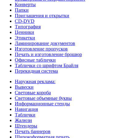
Конверты
Папки
Приглашения и открытки
CD-DVD
Типография
Ценники
Этикетки
Ламинирование документов
Изготовление пропусков
Печать и изготовление брошюр
Офисные таблички
Таблички со шрифтом Брайля
Перекидная система
Наружная реклама:
Вывески
Световые короба
Световые объемные буквы
Информационные стенды
Навигация
Таблички
Жалюзи
Штендеры
Печать баннеров
Широкоформатная печать