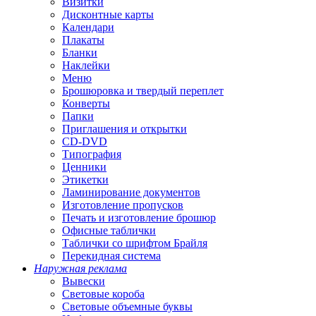
Визитки
Дисконтные карты
Календари
Плакаты
Бланки
Наклейки
Меню
Брошюровка и твердый переплет
Конверты
Папки
Приглашения и открытки
CD-DVD
Типография
Ценники
Этикетки
Ламинирование документов
Изготовление пропусков
Печать и изготовление брошюр
Офисные таблички
Таблички со шрифтом Брайля
Перекидная система
Наружная реклама
Вывески
Световые короба
Световые объемные буквы