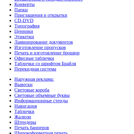
Конверты
Папки
Приглашения и открытки
CD-DVD
Типография
Ценники
Этикетки
Ламинирование документов
Изготовление пропусков
Печать и изготовление брошюр
Офисные таблички
Таблички со шрифтом Брайля
Перекидная система
Наружная реклама:
Вывески
Световые короба
Световые объемные буквы
Информационные стенды
Навигация
Таблички
Жалюзи
Штендеры
Печать баннеров
Широкоформатная печать