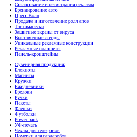
Согласование и регистрация рекламы
Брендирование авто
Пресс Волл
Продажа и изготовление ролл апов
Тантамарески
Защитные экраны от вируса
Выставочные стенды
Уникальные рекламные конструкции
Рекламные планшеты
Панель-кронштейны
Сувенирная продукция:
Блокноты
Магниты
Кружки
Ежедневники
Брелоки
Ручки
Пакеты
Флешки
Футболки
Power bank
УФ-печать
Чехлы для телефонов
Номерки для гардеробов