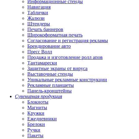
Информационные стенды
Навигация
Таблички
Жалюзи
Штендеры
Печать баннеров
Широкоформатная печать
Согласование и регистрация рекламы
Брендирование авто
Пресс Волл
Продажа и изготовление ролл апов
Тантамарески
Защитные экраны от вируса
Выставочные стенды
Уникальные рекламные конструкции
Рекламные планшеты
Панель-кронштейны
Сувенирная продукция
Блокноты
Магниты
Кружки
Ежедневники
Брелоки
Ручки
Пакеты