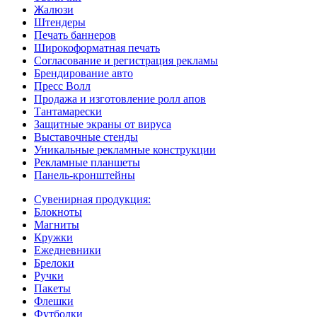
Жалюзи
Штендеры
Печать баннеров
Широкоформатная печать
Согласование и регистрация рекламы
Брендирование авто
Пресс Волл
Продажа и изготовление ролл апов
Тантамарески
Защитные экраны от вируса
Выставочные стенды
Уникальные рекламные конструкции
Рекламные планшеты
Панель-кронштейны
Сувенирная продукция:
Блокноты
Магниты
Кружки
Ежедневники
Брелоки
Ручки
Пакеты
Флешки
Футболки