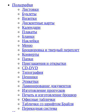
Полиграфия
Листовки
Буклеты
Визитки
Дисконтные карты
Календари
Плакаты
Бланки
Наклейки
Меню
Брошюровка и твердый переплет
Конверты
Папки
Приглашения и открытки
CD-DVD
Типография
Ценники
Этикетки
Ламинирование документов
Изготовление пропусков
Печать и изготовление брошюр
Офисные таблички
Таблички со шрифтом Брайля
Перекидная система