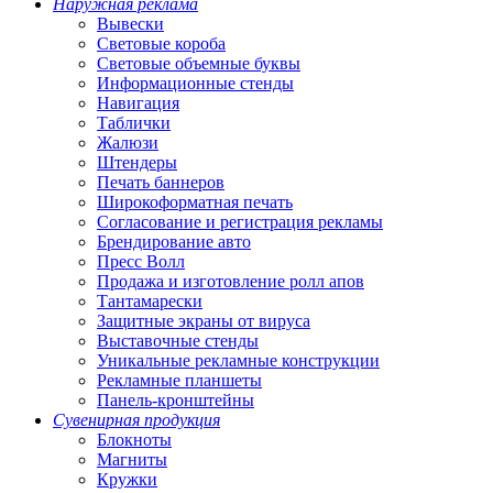
Наружная реклама
Вывески
Световые короба
Световые объемные буквы
Информационные стенды
Навигация
Таблички
Жалюзи
Штендеры
Печать баннеров
Широкоформатная печать
Согласование и регистрация рекламы
Брендирование авто
Пресс Волл
Продажа и изготовление ролл апов
Тантамарески
Защитные экраны от вируса
Выставочные стенды
Уникальные рекламные конструкции
Рекламные планшеты
Панель-кронштейны
Сувенирная продукция
Блокноты
Магниты
Кружки