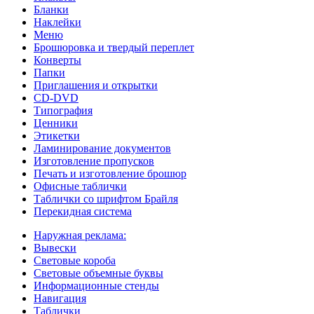
Бланки
Наклейки
Меню
Брошюровка и твердый переплет
Конверты
Папки
Приглашения и открытки
CD-DVD
Типография
Ценники
Этикетки
Ламинирование документов
Изготовление пропусков
Печать и изготовление брошюр
Офисные таблички
Таблички со шрифтом Брайля
Перекидная система
Наружная реклама:
Вывески
Световые короба
Световые объемные буквы
Информационные стенды
Навигация
Таблички