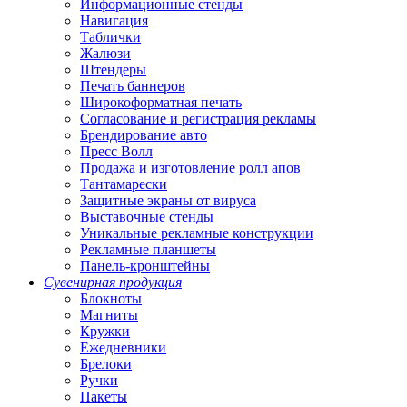
Информационные стенды
Навигация
Таблички
Жалюзи
Штендеры
Печать баннеров
Широкоформатная печать
Согласование и регистрация рекламы
Брендирование авто
Пресс Волл
Продажа и изготовление ролл апов
Тантамарески
Защитные экраны от вируса
Выставочные стенды
Уникальные рекламные конструкции
Рекламные планшеты
Панель-кронштейны
Сувенирная продукция
Блокноты
Магниты
Кружки
Ежедневники
Брелоки
Ручки
Пакеты