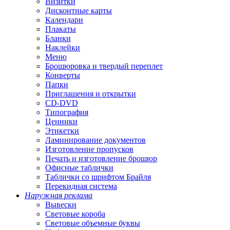
Визитки
Дисконтные карты
Календари
Плакаты
Бланки
Наклейки
Меню
Брошюровка и твердый переплет
Конверты
Папки
Приглашения и открытки
CD-DVD
Типография
Ценники
Этикетки
Ламинирование документов
Изготовление пропусков
Печать и изготовление брошюр
Офисные таблички
Таблички со шрифтом Брайля
Перекидная система
Наружная реклама
Вывески
Световые короба
Световые объемные буквы