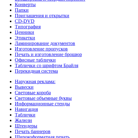
Конверты
Папки
Приглашения и открытки
CD-DVD
Типография
Ценники
Этикетки
Ламинирование документов
Изготовление пропусков
Печать и изготовление брошюр
Офисные таблички
Таблички со шрифтом Брайля
Перекидная система
Наружная реклама:
Вывески
Световые короба
Световые объемные буквы
Информационные стенды
Навигация
Таблички
Жалюзи
Штендеры
Печать баннеров
Широкоформатная печать