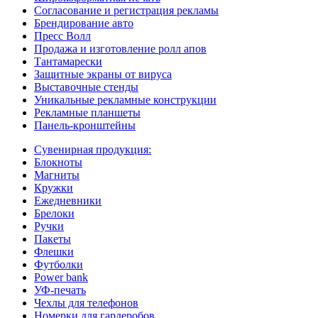
Согласование и регистрация рекламы
Брендирование авто
Пресс Волл
Продажа и изготовление ролл апов
Тантамарески
Защитные экраны от вируса
Выставочные стенды
Уникальные рекламные конструкции
Рекламные планшеты
Панель-кронштейны
Сувенирная продукция:
Блокноты
Магниты
Кружки
Ежедневники
Брелоки
Ручки
Пакеты
Флешки
Футболки
Power bank
УФ-печать
Чехлы для телефонов
Номерки для гардеробов