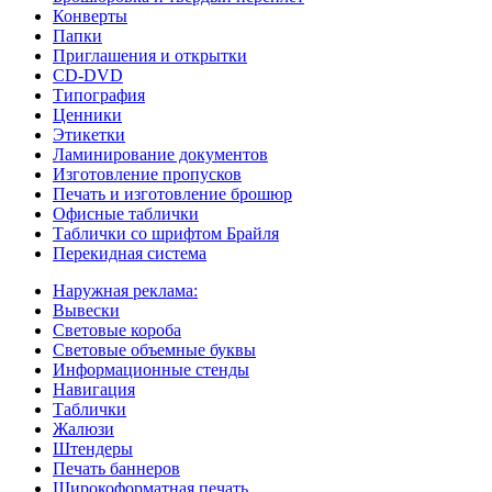
Конверты
Папки
Приглашения и открытки
CD-DVD
Типография
Ценники
Этикетки
Ламинирование документов
Изготовление пропусков
Печать и изготовление брошюр
Офисные таблички
Таблички со шрифтом Брайля
Перекидная система
Наружная реклама:
Вывески
Световые короба
Световые объемные буквы
Информационные стенды
Навигация
Таблички
Жалюзи
Штендеры
Печать баннеров
Широкоформатная печать