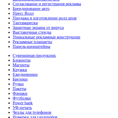
Согласование и регистрация рекламы
Брендирование авто
Пресс Волл
Продажа и изготовление ролл апов
Тантамарески
Защитные экраны от вируса
Выставочные стенды
Уникальные рекламные конструкции
Рекламные планшеты
Панель-кронштейны
Сувенирная продукция:
Блокноты
Магниты
Кружки
Ежедневники
Брелоки
Ручки
Пакеты
Флешки
Футболки
Power bank
УФ-печать
Чехлы для телефонов
Номерки для гардеробов