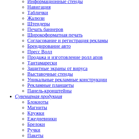
Информационные стенды
Навигация
Таблички
Жалюзи
Штендеры
Печать баннеров
Широкоформатная печать
Согласование и регистрация рекламы
Брендирование авто
Пресс Волл
Продажа и изготовление ролл апов
Тантамарески
Защитные экраны от вируса
Выставочные стенды
Уникальные рекламные конструкции
Рекламные планшеты
Панель-кронштейны
Сувенирная продукция
Блокноты
Магниты
Кружки
Ежедневники
Брелоки
Ручки
Пакеты