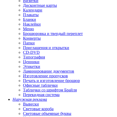
Визитки
Дисконтные карты
Календари
Плакаты
Бланки
Наклейки
Меню
Брошюровка и твердый переплет
Конверты
Папки
Приглашения и открытки
CD-DVD
Типография
Ценники
Этикетки
Ламинирование документов
Изготовление пропусков
Печать и изготовление брошюр
Офисные таблички
Таблички со шрифтом Брайля
Перекидная система
Наружная реклама
Вывески
Световые короба
Световые объемные буквы