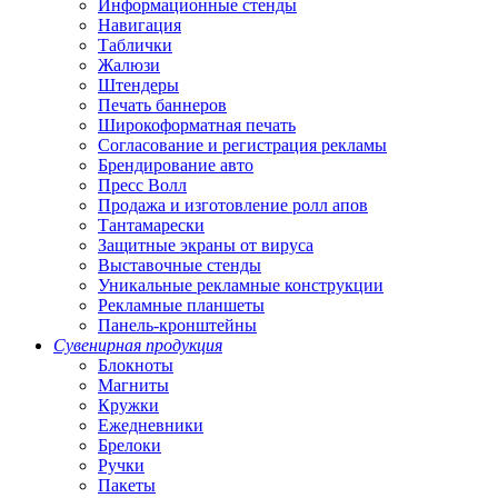
Информационные стенды
Навигация
Таблички
Жалюзи
Штендеры
Печать баннеров
Широкоформатная печать
Согласование и регистрация рекламы
Брендирование авто
Пресс Волл
Продажа и изготовление ролл апов
Тантамарески
Защитные экраны от вируса
Выставочные стенды
Уникальные рекламные конструкции
Рекламные планшеты
Панель-кронштейны
Сувенирная продукция
Блокноты
Магниты
Кружки
Ежедневники
Брелоки
Ручки
Пакеты