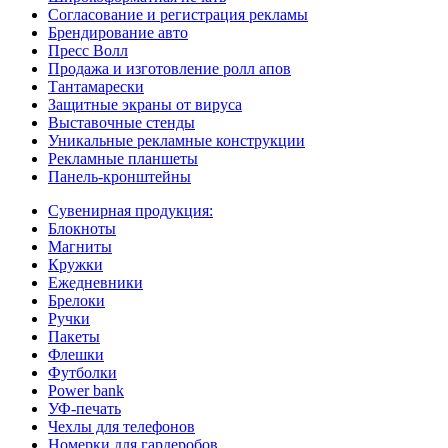
Согласование и регистрация рекламы
Брендирование авто
Пресс Волл
Продажа и изготовление ролл апов
Тантамарески
Защитные экраны от вируса
Выставочные стенды
Уникальные рекламные конструкции
Рекламные планшеты
Панель-кронштейны
Сувенирная продукция:
Блокноты
Магниты
Кружки
Ежедневники
Брелоки
Ручки
Пакеты
Флешки
Футболки
Power bank
УФ-печать
Чехлы для телефонов
Номерки для гардеробов