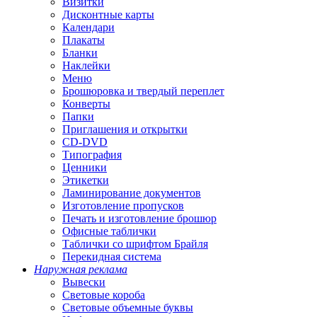
Визитки
Дисконтные карты
Календари
Плакаты
Бланки
Наклейки
Меню
Брошюровка и твердый переплет
Конверты
Папки
Приглашения и открытки
CD-DVD
Типография
Ценники
Этикетки
Ламинирование документов
Изготовление пропусков
Печать и изготовление брошюр
Офисные таблички
Таблички со шрифтом Брайля
Перекидная система
Наружная реклама
Вывески
Световые короба
Световые объемные буквы