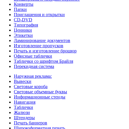
Конверты
Папки
Приглашения и открытки
CD-DVD
Типография
Ценники
Этикетки
Ламинирование документов
Изготовление пропусков
Печать и изготовление брошюр
Офисные таблички
Таблички со шрифтом Брайля
Перекидная система
Наружная реклама:
Вывески
Световые короба
Световые объемные буквы
Информационные стенды
Навигация
Таблички
Жалюзи
Штендеры
Печать баннеров
Широкоформатная печать