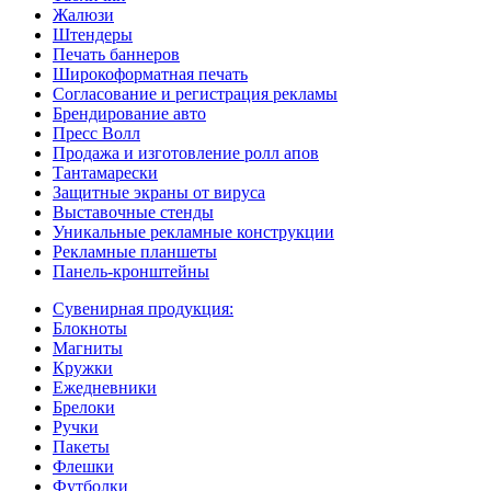
Жалюзи
Штендеры
Печать баннеров
Широкоформатная печать
Согласование и регистрация рекламы
Брендирование авто
Пресс Волл
Продажа и изготовление ролл апов
Тантамарески
Защитные экраны от вируса
Выставочные стенды
Уникальные рекламные конструкции
Рекламные планшеты
Панель-кронштейны
Сувенирная продукция:
Блокноты
Магниты
Кружки
Ежедневники
Брелоки
Ручки
Пакеты
Флешки
Футболки