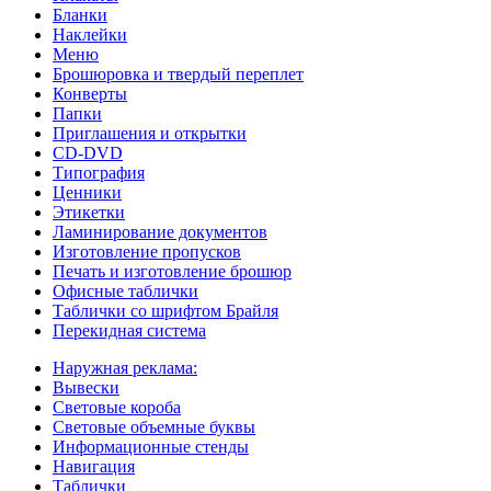
Бланки
Наклейки
Меню
Брошюровка и твердый переплет
Конверты
Папки
Приглашения и открытки
CD-DVD
Типография
Ценники
Этикетки
Ламинирование документов
Изготовление пропусков
Печать и изготовление брошюр
Офисные таблички
Таблички со шрифтом Брайля
Перекидная система
Наружная реклама:
Вывески
Световые короба
Световые объемные буквы
Информационные стенды
Навигация
Таблички