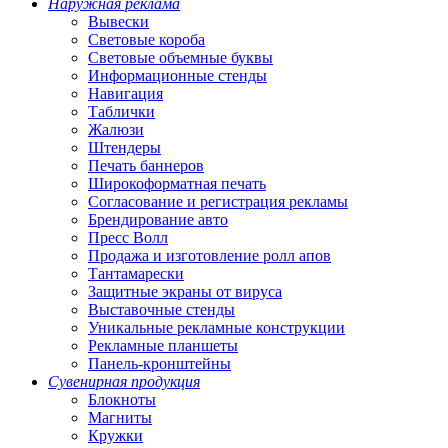
Наружная реклама
Вывески
Световые короба
Световые объемные буквы
Информационные стенды
Навигация
Таблички
Жалюзи
Штендеры
Печать баннеров
Широкоформатная печать
Согласование и регистрация рекламы
Брендирование авто
Пресс Волл
Продажа и изготовление ролл апов
Тантамарески
Защитные экраны от вируса
Выставочные стенды
Уникальные рекламные конструкции
Рекламные планшеты
Панель-кронштейны
Сувенирная продукция
Блокноты
Магниты
Кружки