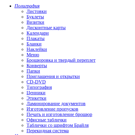
Полиграфия
Листовки
Буклеты
Визитки
Дисконтные карты
Календари
Плакаты
Бланки
Наклейки
Меню
Брошюровка и твердый переплет
Конверты
Папки
Приглашения и открытки
CD-DVD
Типография
Ценники
Этикетки
Ламинирование документов
Изготовление пропусков
Печать и изготовление брошюр
Офисные таблички
Таблички со шрифтом Брайля
Перекидная система