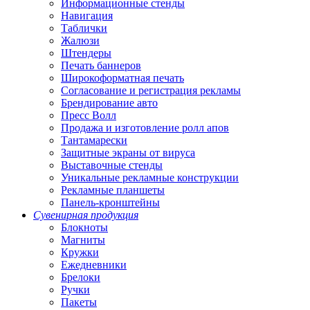
Информационные стенды
Навигация
Таблички
Жалюзи
Штендеры
Печать баннеров
Широкоформатная печать
Согласование и регистрация рекламы
Брендирование авто
Пресс Волл
Продажа и изготовление ролл апов
Тантамарески
Защитные экраны от вируса
Выставочные стенды
Уникальные рекламные конструкции
Рекламные планшеты
Панель-кронштейны
Сувенирная продукция
Блокноты
Магниты
Кружки
Ежедневники
Брелоки
Ручки
Пакеты