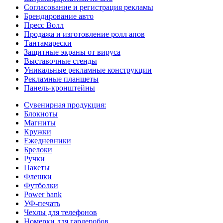
Согласование и регистрация рекламы
Брендирование авто
Пресс Волл
Продажа и изготовление ролл апов
Тантамарески
Защитные экраны от вируса
Выставочные стенды
Уникальные рекламные конструкции
Рекламные планшеты
Панель-кронштейны
Сувенирная продукция:
Блокноты
Магниты
Кружки
Ежедневники
Брелоки
Ручки
Пакеты
Флешки
Футболки
Power bank
УФ-печать
Чехлы для телефонов
Номерки для гардеробов