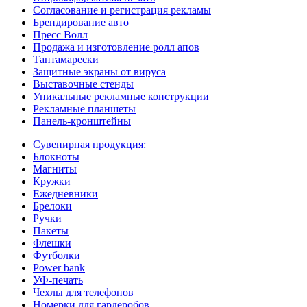
Согласование и регистрация рекламы
Брендирование авто
Пресс Волл
Продажа и изготовление ролл апов
Тантамарески
Защитные экраны от вируса
Выставочные стенды
Уникальные рекламные конструкции
Рекламные планшеты
Панель-кронштейны
Сувенирная продукция:
Блокноты
Магниты
Кружки
Ежедневники
Брелоки
Ручки
Пакеты
Флешки
Футболки
Power bank
УФ-печать
Чехлы для телефонов
Номерки для гардеробов