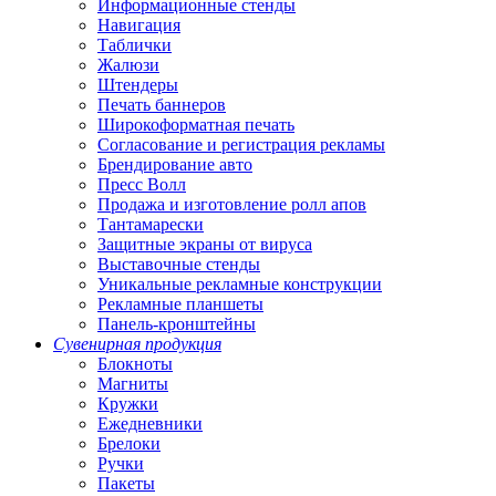
Информационные стенды
Навигация
Таблички
Жалюзи
Штендеры
Печать баннеров
Широкоформатная печать
Согласование и регистрация рекламы
Брендирование авто
Пресс Волл
Продажа и изготовление ролл апов
Тантамарески
Защитные экраны от вируса
Выставочные стенды
Уникальные рекламные конструкции
Рекламные планшеты
Панель-кронштейны
Сувенирная продукция
Блокноты
Магниты
Кружки
Ежедневники
Брелоки
Ручки
Пакеты