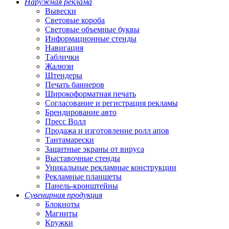
Наружная реклама
Вывески
Световые короба
Световые объемные буквы
Информационные стенды
Навигация
Таблички
Жалюзи
Штендеры
Печать баннеров
Широкоформатная печать
Согласование и регистрация рекламы
Брендирование авто
Пресс Волл
Продажа и изготовление ролл апов
Тантамарески
Защитные экраны от вируса
Выставочные стенды
Уникальные рекламные конструкции
Рекламные планшеты
Панель-кронштейны
Сувенирная продукция
Блокноты
Магниты
Кружки