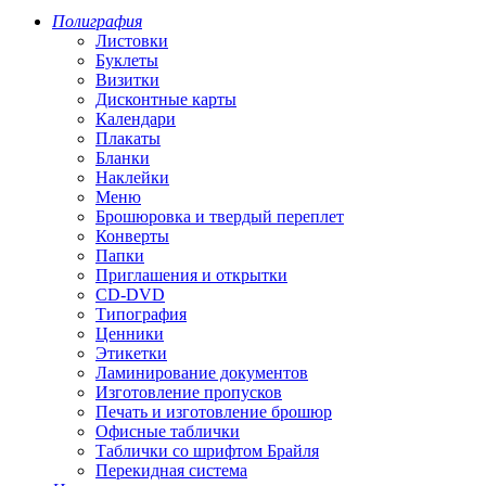
Полиграфия
Листовки
Буклеты
Визитки
Дисконтные карты
Календари
Плакаты
Бланки
Наклейки
Меню
Брошюровка и твердый переплет
Конверты
Папки
Приглашения и открытки
CD-DVD
Типография
Ценники
Этикетки
Ламинирование документов
Изготовление пропусков
Печать и изготовление брошюр
Офисные таблички
Таблички со шрифтом Брайля
Перекидная система