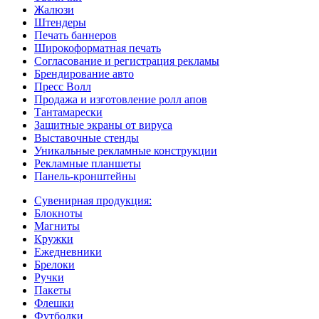
Жалюзи
Штендеры
Печать баннеров
Широкоформатная печать
Согласование и регистрация рекламы
Брендирование авто
Пресс Волл
Продажа и изготовление ролл апов
Тантамарески
Защитные экраны от вируса
Выставочные стенды
Уникальные рекламные конструкции
Рекламные планшеты
Панель-кронштейны
Сувенирная продукция:
Блокноты
Магниты
Кружки
Ежедневники
Брелоки
Ручки
Пакеты
Флешки
Футболки