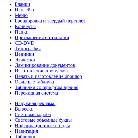
Бланки
Наклейки
Меню
Брошюровка и твердый переплет
Конверты
Папки
Приглашения и открытки
CD-DVD
Типография
Ценники
Этикетки
Ламинирование документов
Изготовление пропусков
Печать и изготовление брошюр
Офисные таблички
Таблички со шрифтом Брайля
Перекидная система
Наружная реклама:
Вывески
Световые короба
Световые объемные буквы
Информационные стенды
Навигация
Таблички