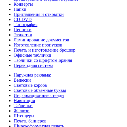
Конверты
Папки
Приглашения и открытки
CD-DVD
Типография
Ценники
Этикетки
Ламинирование документов
Изготовление пропусков
Печать и изготовление брошюр
Офисные таблички
Таблички со шрифтом Брайля
Перекидная система
Наружная реклама:
Вывески
Световые короба
Световые объемные буквы
Информационные стенды
Навигация
Таблички
Жалюзи
Штендеры
Печать баннеров
Широкоформатная печать