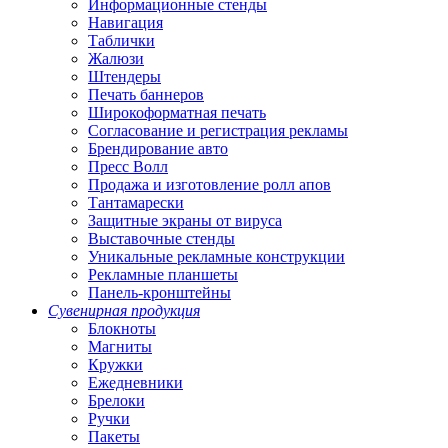
Информационные стенды
Навигация
Таблички
Жалюзи
Штендеры
Печать баннеров
Широкоформатная печать
Согласование и регистрация рекламы
Брендирование авто
Пресс Волл
Продажа и изготовление ролл апов
Тантамарески
Защитные экраны от вируса
Выставочные стенды
Уникальные рекламные конструкции
Рекламные планшеты
Панель-кронштейны
Сувенирная продукция
Блокноты
Магниты
Кружки
Ежедневники
Брелоки
Ручки
Пакеты