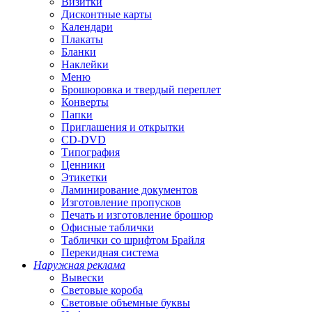
Визитки
Дисконтные карты
Календари
Плакаты
Бланки
Наклейки
Меню
Брошюровка и твердый переплет
Конверты
Папки
Приглашения и открытки
CD-DVD
Типография
Ценники
Этикетки
Ламинирование документов
Изготовление пропусков
Печать и изготовление брошюр
Офисные таблички
Таблички со шрифтом Брайля
Перекидная система
Наружная реклама
Вывески
Световые короба
Световые объемные буквы