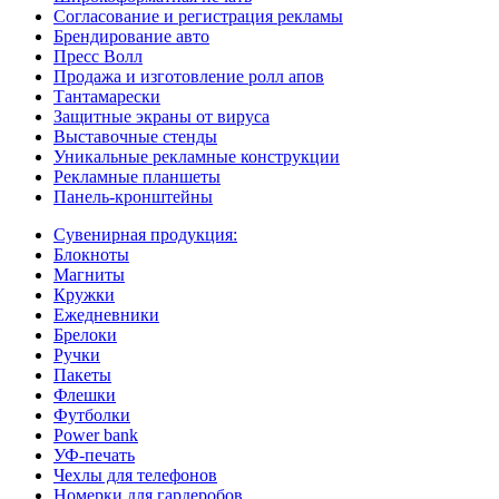
Согласование и регистрация рекламы
Брендирование авто
Пресс Волл
Продажа и изготовление ролл апов
Тантамарески
Защитные экраны от вируса
Выставочные стенды
Уникальные рекламные конструкции
Рекламные планшеты
Панель-кронштейны
Сувенирная продукция:
Блокноты
Магниты
Кружки
Ежедневники
Брелоки
Ручки
Пакеты
Флешки
Футболки
Power bank
УФ-печать
Чехлы для телефонов
Номерки для гардеробов