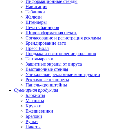
Информационные стенды
Навигация
Таблички
Жалюзи
Штендеры
Печать баннеров
Широкоформатная печать
Согласование и регистрация рекламы
Брендирование авто
Пресс Волл
Продажа и изготовление ролл апов
Тантамарески
Защитные экраны от вируса
Выставочные стенды
Уникальные рекламные конструкции
Рекламные планшеты
Панель-кронштейны
Сувенирная продукция
Блокноты
Магниты
Кружки
Ежедневники
Брелоки
Ручки
Пакеты