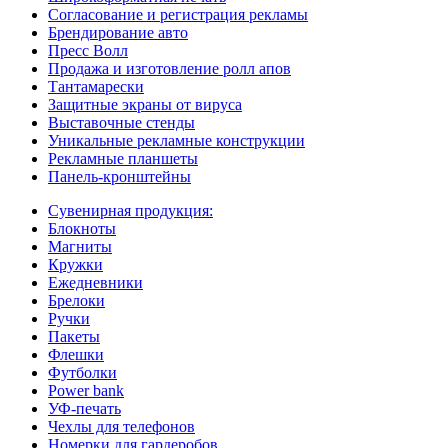
Согласование и регистрация рекламы
Брендирование авто
Пресс Волл
Продажа и изготовление ролл апов
Тантамарески
Защитные экраны от вируса
Выставочные стенды
Уникальные рекламные конструкции
Рекламные планшеты
Панель-кронштейны
Сувенирная продукция:
Блокноты
Магниты
Кружки
Ежедневники
Брелоки
Ручки
Пакеты
Флешки
Футболки
Power bank
УФ-печать
Чехлы для телефонов
Номерки для гардеробов