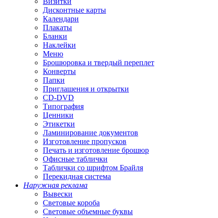
Визитки
Дисконтные карты
Календари
Плакаты
Бланки
Наклейки
Меню
Брошюровка и твердый переплет
Конверты
Папки
Приглашения и открытки
CD-DVD
Типография
Ценники
Этикетки
Ламинирование документов
Изготовление пропусков
Печать и изготовление брошюр
Офисные таблички
Таблички со шрифтом Брайля
Перекидная система
Наружная реклама
Вывески
Световые короба
Световые объемные буквы