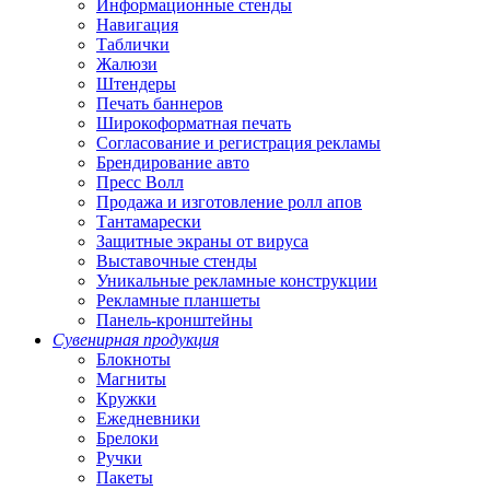
Информационные стенды
Навигация
Таблички
Жалюзи
Штендеры
Печать баннеров
Широкоформатная печать
Согласование и регистрация рекламы
Брендирование авто
Пресс Волл
Продажа и изготовление ролл апов
Тантамарески
Защитные экраны от вируса
Выставочные стенды
Уникальные рекламные конструкции
Рекламные планшеты
Панель-кронштейны
Сувенирная продукция
Блокноты
Магниты
Кружки
Ежедневники
Брелоки
Ручки
Пакеты