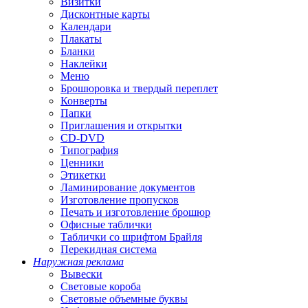
Визитки
Дисконтные карты
Календари
Плакаты
Бланки
Наклейки
Меню
Брошюровка и твердый переплет
Конверты
Папки
Приглашения и открытки
CD-DVD
Типография
Ценники
Этикетки
Ламинирование документов
Изготовление пропусков
Печать и изготовление брошюр
Офисные таблички
Таблички со шрифтом Брайля
Перекидная система
Наружная реклама
Вывески
Световые короба
Световые объемные буквы