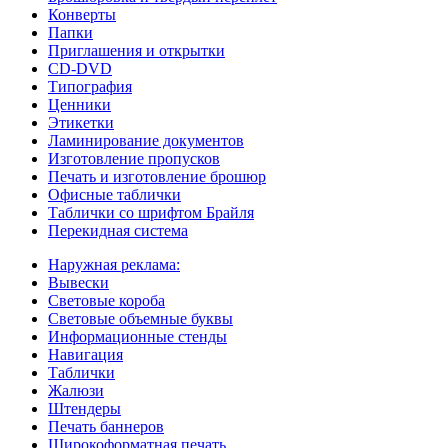
Конверты
Папки
Приглашения и открытки
CD-DVD
Типография
Ценники
Этикетки
Ламинирование документов
Изготовление пропусков
Печать и изготовление брошюр
Офисные таблички
Таблички со шрифтом Брайля
Перекидная система
Наружная реклама:
Вывески
Световые короба
Световые объемные буквы
Информационные стенды
Навигация
Таблички
Жалюзи
Штендеры
Печать баннеров
Широкоформатная печать