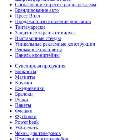
Согласование и регистрация рекламы
Брендирование авто
Пресс Волл
Продажа и изготовление ролл апов
Тантамарески
Защитные экраны от вируса
Выставочные стенды
Уникальные рекламные конструкции
Рекламные планшеты
Панель-кронштейны
Сувенирная продукция:
Блокноты
Магниты
Кружки
Ежедневники
Брелоки
Ручки
Пакеты
Флешки
Футболки
Power bank
УФ-печать
Чехлы для телефонов
Номерки для гардеробов