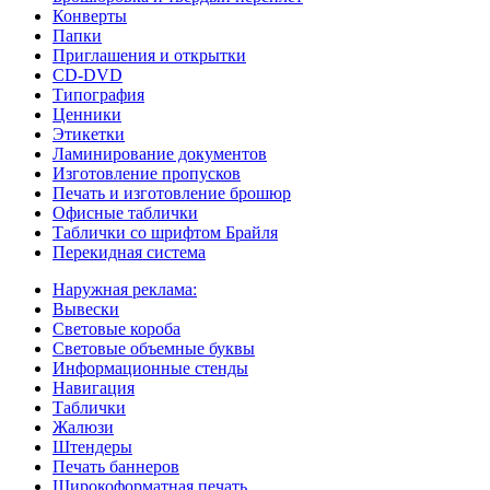
Конверты
Папки
Приглашения и открытки
CD-DVD
Типография
Ценники
Этикетки
Ламинирование документов
Изготовление пропусков
Печать и изготовление брошюр
Офисные таблички
Таблички со шрифтом Брайля
Перекидная система
Наружная реклама:
Вывески
Световые короба
Световые объемные буквы
Информационные стенды
Навигация
Таблички
Жалюзи
Штендеры
Печать баннеров
Широкоформатная печать