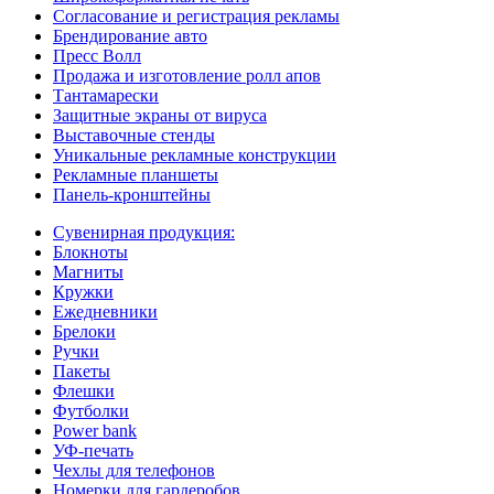
Согласование и регистрация рекламы
Брендирование авто
Пресс Волл
Продажа и изготовление ролл апов
Тантамарески
Защитные экраны от вируса
Выставочные стенды
Уникальные рекламные конструкции
Рекламные планшеты
Панель-кронштейны
Сувенирная продукция:
Блокноты
Магниты
Кружки
Ежедневники
Брелоки
Ручки
Пакеты
Флешки
Футболки
Power bank
УФ-печать
Чехлы для телефонов
Номерки для гардеробов