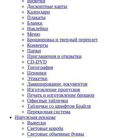
Визитки
Дисконтные карты
Календари
Плакаты
Бланки
Наклейки
Меню
Брошюровка и твердый переплет
Конверты
Папки
Приглашения и открытки
CD-DVD
Типография
Ценники
Этикетки
Ламинирование документов
Изготовление пропусков
Печать и изготовление брошюр
Офисные таблички
Таблички со шрифтом Брайля
Перекидная система
Наружная реклама
Вывески
Световые короба
Световые объемные буквы