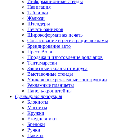
Информационные стенды
Навигация
Таблички
Жалюзи
Штендеры
Печать баннеров
Широкоформатная печать
Согласование и регистрация рекламы
Брендирование авто
Пресс Волл
Продажа и изготовление ролл апов
Тантамарески
Защитные экраны от вируса
Выставочные стенды
Уникальные рекламные конструкции
Рекламные планшеты
Панель-кронштейны
Сувенирная продукция
Блокноты
Магниты
Кружки
Ежедневники
Брелоки
Ручки
Пакеты