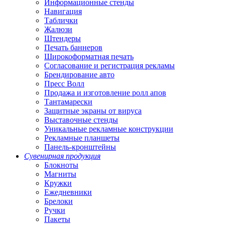
Информационные стенды
Навигация
Таблички
Жалюзи
Штендеры
Печать баннеров
Широкоформатная печать
Согласование и регистрация рекламы
Брендирование авто
Пресс Волл
Продажа и изготовление ролл апов
Тантамарески
Защитные экраны от вируса
Выставочные стенды
Уникальные рекламные конструкции
Рекламные планшеты
Панель-кронштейны
Сувенирная продукция
Блокноты
Магниты
Кружки
Ежедневники
Брелоки
Ручки
Пакеты