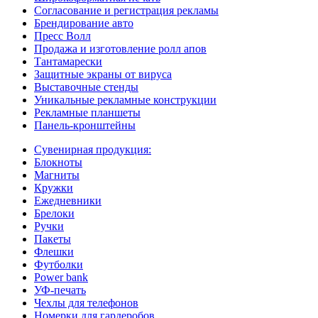
Согласование и регистрация рекламы
Брендирование авто
Пресс Волл
Продажа и изготовление ролл апов
Тантамарески
Защитные экраны от вируса
Выставочные стенды
Уникальные рекламные конструкции
Рекламные планшеты
Панель-кронштейны
Сувенирная продукция:
Блокноты
Магниты
Кружки
Ежедневники
Брелоки
Ручки
Пакеты
Флешки
Футболки
Power bank
УФ-печать
Чехлы для телефонов
Номерки для гардеробов