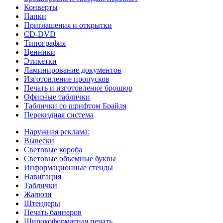
Конверты
Папки
Приглашения и открытки
CD-DVD
Типография
Ценники
Этикетки
Ламинирование документов
Изготовление пропусков
Печать и изготовление брошюр
Офисные таблички
Таблички со шрифтом Брайля
Перекидная система
Наружная реклама:
Вывески
Световые короба
Световые объемные буквы
Информационные стенды
Навигация
Таблички
Жалюзи
Штендеры
Печать баннеров
Широкоформатная печать