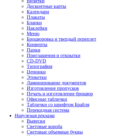
Визитки
Дисконтные карты
Календари
Плакаты
Бланки
Наклейки
Меню
Брошюровка и твердый переплет
Конверты
Папки
Приглашения и открытки
CD-DVD
Типография
Ценники
Этикетки
Ламинирование документов
Изготовление пропусков
Печать и изготовление брошюр
Офисные таблички
Таблички со шрифтом Брайля
Перекидная система
Наружная реклама
Вывески
Световые короба
Световые объемные буквы